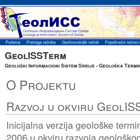
Геолошки Информациони Систем Србије
Geological Information System of Serbia
Početna
Pretraga rečnika
Geohronološki rečnik
Pojedinačni rečnic
GeolISSTerm
Geološki Informacioni Sistem Srbije - Geološka Termi
O Projektu
Razvoj u okviru GeolIS
Inicijalna verzija geološke term
2006 u okviru razvoja geološko