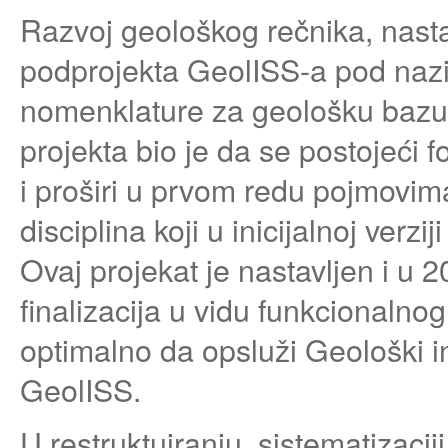
Razvoj geološkog rečnika, nasta
podprojekta GeolISS-a pod nazi
nomenklature za geološku bazu 
projekta bio je da se postojeći 
i proširi u prvom redu pojmovima 
disciplina koji u inicijalnoj verzi
Ovaj projekat je nastavljen i u 
finalizacija u vidu funkcionaln
optimalno da opsluži Geološki i
GeolISS.
U restruktuiranju, sistematizacij