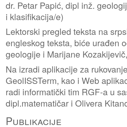
dr. Petar Papić, dipl inž. geolo
i klasifikacija/e)
Lektorski pregled teksta na srps
engleskog teksta, biće urađen od
geologije i Marijane Kozakijevič,
Na izradi aplikacije za rukovan
GeolISSTerm, kao i Web aplikaci
radi informatički tim RGF-a u sa
dipl.matematičar i Olivera Kitano
Publikacije