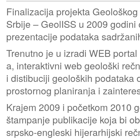
Finalizacija projekta Geološko
Srbije – GeolISS u 2009 godini o
prezentacije podataka sadržani
Trenutno je u izradi WEB portal 
a, interaktivni web geološki rečn
i distibuciji geoloških podataka 
prostornog planiranja i zaintere
Krajem 2009 i početkom 2010 go
štampanje publikacije koja bi o
srpsko-engleski hijerarhijski re