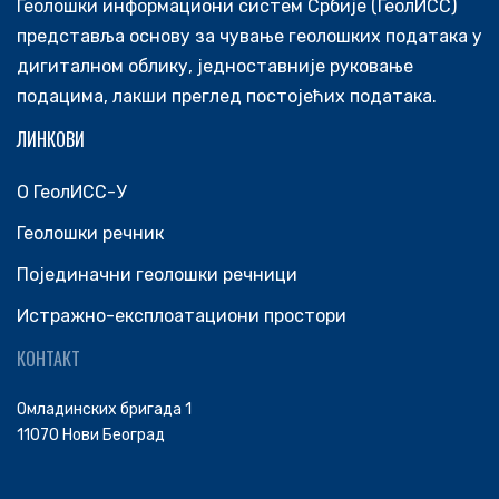
Геолошки информациони систем Србије (ГеолИСС)
представља основу за чување геолошких података у
дигиталном облику, једноставније руковање
подацима, лакши преглед постојећих података.
ЛИНКОВИ
О ГеолИСС-У
Геолошки речник
Појединачни геолошки речници
Истражно-експлоатациони простори
КОНТАКТ
Омладинских бригада 1
11070 Нови Београд